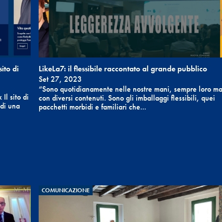
sito di
LikeLa7: il flessibile raccontato al grande pubblico
Set 27, 2023
“Sono quotidianamente nelle nostre mani, sempre loro m
Il sito di
con diversi contenuti. Sono gli imballaggi flessibili, quei
 di una
pacchetti morbidi e familiari che...
COMUNICAZIONE