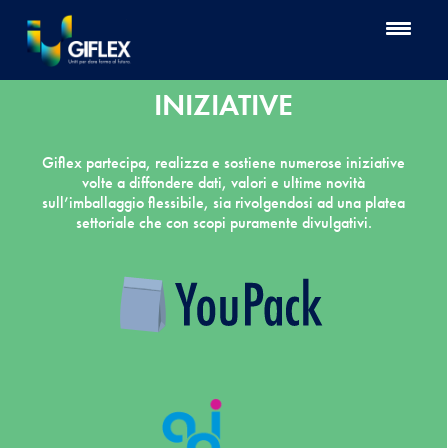
INIZIATIVE
Giflex partecipa, realizza e sostiene numerose iniziative
volte a diffondere dati, valori e ultime novità
sull’imballaggio flessibile, sia rivolgendosi ad una platea
settoriale che con scopi puramente divulgativi.