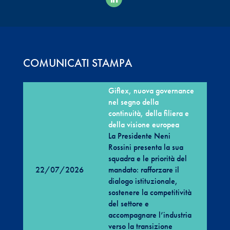
COMUNICATI STAMPA
Giflex, nuova governance
nel segno della
continuità, della filiera e
della visione europea
La Presidente Neni
Rossini presenta la sua
squadra e le priorità del
22/07/2026
mandato: rafforzare il
dialogo istituzionale,
sostenere la competitività
del settore e
accompagnare l’industria
verso la transizione