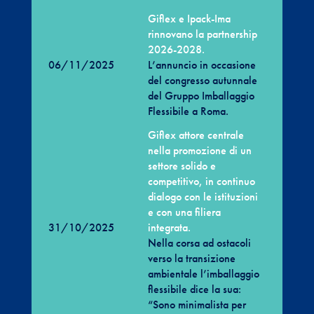
Giflex e Ipack-Ima
rinnovano la partnership
2026-2028.
06/11/2025
L’annuncio in occasione
del congresso autunnale
del Gruppo Imballaggio
Flessibile a Roma.
Giflex attore centrale
nella promozione di un
settore solido e
competitivo, in continuo
dialogo con le istituzioni
e con una filiera
31/10/2025
integrata.
Nella corsa ad ostacoli
verso la transizione
ambientale l’imballaggio
flessibile dice la sua:
“Sono minimalista per