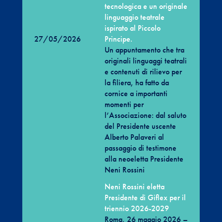
tecnologica e un originale
linguaggio teatrale
ispirato al Piccolo
27/05/2026
Principe.
Un appuntamento che tra
originali linguaggi teatrali
e contenuti di rilievo per
la filiera, ha fatto da
cornice a importanti
momenti per
l’Associazione: dal saluto
del Presidente uscente
Alberto Palaveri al
passaggio di testimone
alla neoeletta Presidente
Neni Rossini
Neni Rossini eletta
Presidente di Giflex per il
triennio 2026-2029
Roma, 26 maggio 2026 –