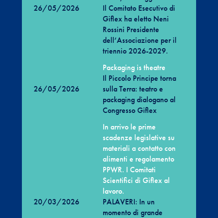
26/05/2026
Il Comitato Esecutivo di
Giflex ha eletto Neni
Rossini Presidente
dell’Associazione per il
triennio 2026-2029.
Packaging is theatre
Il Piccolo Principe torna
26/05/2026
sulla Terra: teatro e
packaging dialogano al
Congresso Giflex
In arrivo le prime
scadenze legislative su
materiali a contatto con
alimenti e regolamento
PPWR. I Comitati
Scientifici di Giflex al
lavoro.
20/03/2026
PALAVERI: In un
momento di grande