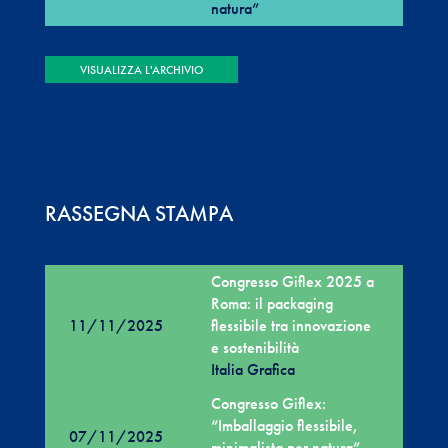
natura”
VISUALIZZA L'ARCHIVIO
RASSEGNA STAMPA
Congresso Giflex 2025 a
Roma: il packaging
11/11/2025
flessibile tra innovazione
e sostenibilità
Italia Grafica
Congresso Giflex:
“Imballaggio flessibile,
07/11/2025
minimalista per natura”