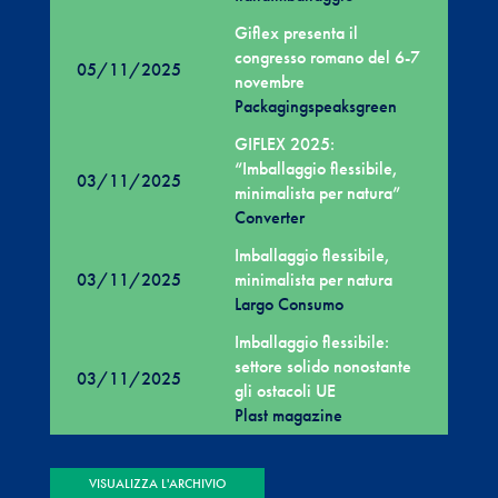
Giflex presenta il
congresso romano del 6-7
05/11/2025
novembre
Packagingspeaksgreen
GIFLEX 2025:
“Imballaggio flessibile,
03/11/2025
minimalista per natura”
Converter
Imballaggio flessibile,
03/11/2025
minimalista per natura
Largo Consumo
Imballaggio flessibile:
settore solido nonostante
03/11/2025
gli ostacoli UE
Plast magazine
VISUALIZZA L'ARCHIVIO