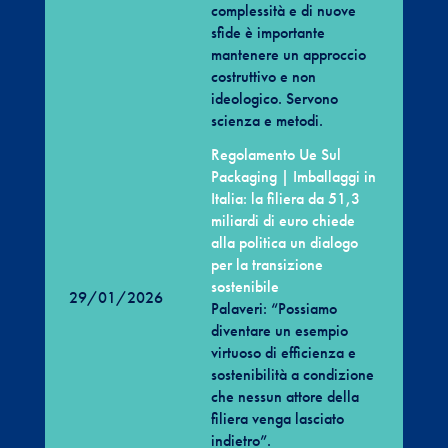
complessità e di nuove
sfide è importante
mantenere un approccio
costruttivo e non
ideologico. Servono
scienza e metodi.
Regolamento Ue Sul
Packaging | Imballaggi in
Italia: la filiera da 51,3
miliardi di euro chiede
alla politica un dialogo
per la transizione
sostenibile
29/01/2026
Palaveri: “Possiamo
diventare un esempio
virtuoso di efficienza e
sostenibilità a condizione
che nessun attore della
filiera venga lasciato
indietro”.