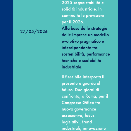
2025 segna stabilità e
solidità industriale. In
continuità le previsioni
per il 2026.
Alla base delle strategie
27/05/2026
delle imprese un modello
evolutivo pragmatico e
interdipendente tra
sostenibilità, performance
tecniche e scalabilità
industriale.
Il flessibile interpreta il
presente e guarda al
futuro. Due giorni di
confronto, a Roma, per il
Congresso Giflex tra
nuova governance
associativa, focus
legislativi, trend
industriali, innovazione