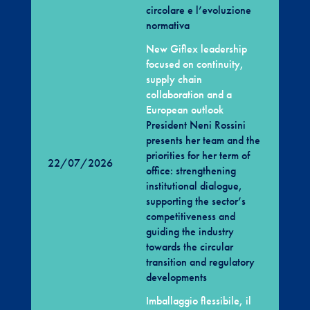
circolare e l’evoluzione
normativa
New Giflex leadership
focused on continuity,
supply chain
collaboration and a
European outlook
President Neni Rossini
presents her team and the
priorities for her term of
22/07/2026
office: strengthening
institutional dialogue,
supporting the sector’s
competitiveness and
guiding the industry
towards the circular
transition and regulatory
developments
Imballaggio flessibile, il