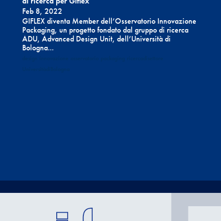
di ricerca per Giflex
Feb 8, 2022
GIFLEX diventa Member dell’Osservatorio Innovazione
Packaging, un progetto fondato dal gruppo di ricerca
ADU, Advanced Design Unit, dell’Università di
Bologna...
design
innovazione
osservatorio
packaging
ricercadisettore
UniversitàdiBologna