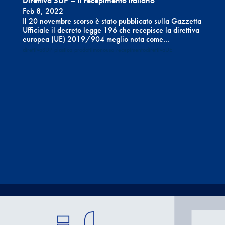
Direttiva SUP – Il recepimento italiano
Feb 8, 2022
Il 20 novembre scorso è stato pubblicato sulla Gazzetta
Ufficiale il decreto legge 196 che recepisce la direttiva
europea (UE) 2019/904 meglio nota come...
direttivaSUP
plastica
prodottimonouso
recepimentodirettivaUE