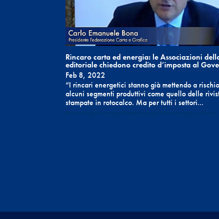
Rincaro carta ed energia: le Associazioni della
editoriale chiedono credito d’imposta al Gov
Feb 8, 2022
“I rincari energetici stanno già mettendo a rischio
alcuni segmenti produttivi come quello delle rivis
stampate in rotocalco. Ma per tutti i settori...
#caroenergia
#energia
#materieprime
#rincarienergia
editoria