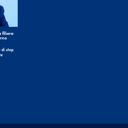
 filiera
erno
 di stop
te