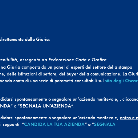
direttamente dalla Giuria:
tenibilità, assegnato da Federazione Carta e Grafica
 una
Giuria
composta da un panel di esperti del settore della stampa
, delle istituzioni di settore, dei buyer della comunicazione. La Giur
enendo conto di una serie di parametri consultabili sul
sito degli Oscar
ndidarsi spontanea­mente o segnalare un’azienda meritevole,
.
cliccan
ENDA
” o “
SEGNALA UN’AZIENDA
“.
ndidarsi spontanea­mente o segnalare un’azienda meritevole,
entro e 
i seguenti: “
CANDIDA LA TUA AZIENDA
” o “
SEGNALA