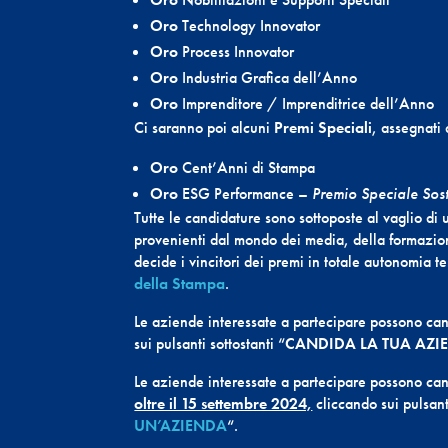
Oro
Technology Innovator
Oro
Process Innovator
Oro
Industria Grafica dell’Anno
Oro
Imprenditore / Imprenditrice dell’Anno
Ci saranno poi alcuni
Premi Speciali
, assegnati 
Oro
Cent’Anni di Stampa
Oro
ESG Performance –
Premio Speciale Sos
Tutte le candidature sono sottoposte al vaglio di
provenienti dal mondo dei media, della formazione
decide i vincitori dei premi in totale autonomia t
della Stampa
.
Le aziende interessate a partecipare possono ca
sui pulsanti sottostanti “
CANDIDA LA TUA AZI
Le aziende interessate a partecipare possono ca
oltre il 15 settembre 2024,
cliccando sui pulsant
UN’AZIENDA
“.