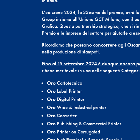
in Italia.
L’edizione 2024, la 33esima del premio, avrà l
Group insieme all’Unione GCT Milano, con il patr
Grafica. Questa partnership strategica, che si rin
Premio e le imprese del settore per aiutarle a es
Ricordiamo che
possono concorrere agli Oscar t
nella produzione di stampati.
Fino al 15 settembre 2024 è dunque ancora po
ritiene meritevole in una delle seguenti
Categori
Oro
Cartotecnica
Oro
Label Printer
Oro
Digital Printer
Oro
Wide & Industrial printer
Oro
Converter
Oro
Publishing & Commercial Printer
Oro
Printer on Corrugated
Oro
Nobilitazioni e Supporti Speciali