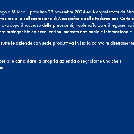
uogo a Milano il prossimo 29 novembre 2024 ed è organizzata da Str
ocinio e la collaborazione di Assografici e della Federazione Carta 
nova dopo il successo delle precedenti, vuole rafforzare il legame tra i
sere protagoniste ed eccellenti sul mercato nazionale e internazionale.
utte le aziende con sede produttiva in Italia
coinvolte direttament
ssibile candidare la propria azienda
o segnalarne una che si
e
: