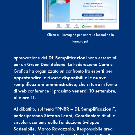
Clicca sull’immagine per aprire la locandina in
formato pdf
approvazione del
DL Semplificazioni
sono essenziali
per un Green Deal italiano. La Federazione Carta e
Grafica ha organizzato un confronto fra esper
ti per
approfondire le risorse disponibili e le nuove
semplificazioni amministrative
, che si terrà in forma
di web conference il prossimo
venerdì 10 settembre,
alle ore 11
.
Al dibattito, sul tema
“PNRR – DL Semplificazioni”
,
parteciperanno
Stefano Leoni
, Coordinatore rifiuti e
circular economy della Fondazione Sviluppo
Sostenibile,
Marco Ravazzolo
, Responsabile area