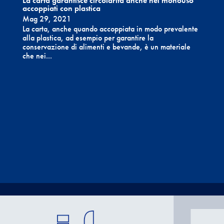
La carta garantisce circolarità anche nei monouso
accoppiati con plastica
Mag 29, 2021
La carta, anche quando accoppiata in modo prevalente
alla plastica, ad esempio per garantire la
conservazione di alimenti e bevande, è un materiale
che nei...