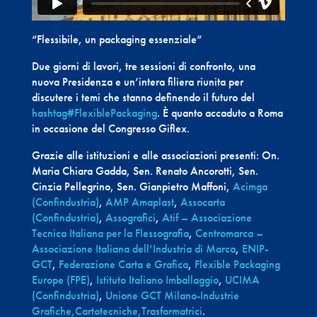
“Flessibile, un packaging essenziale”
Due giorni di lavori, tre sessioni di confronto, una
nuova Presidenza e un’intera filiera riunita per
discutere i temi che stanno definendo il futuro del
hashtag#FlexiblePackaging
. È quanto accaduto a Roma
in occasione del Congresso Giflex.
Grazie alle istituzioni e alle associazioni presenti: On.
Maria Chiara Gadda, Sen. Renato Ancorotti, Sen.
Cinzia Pellegrino, Sen. Gianpietro Maffoni,
Acimga
(Confindustria)
,
AMP Amaplast
,
Assocarta
(Confindustria)
,
Assografici
,
Atif – Associazione
Tecnica Italiana per la Flessografia
,
Centromarca –
Associazione Italiana dell’Industria di Marca
,
ENIP-
GCT
,
Federazione Carta e Grafica
,
Flexible Packaging
Europe (FPE)
,
Istituto Italiano Imballaggio
,
UCIMA
(Confindustria)
,
Unione GCT Milano-Industrie
Grafiche,Cartotecniche,Trasformatrici
.