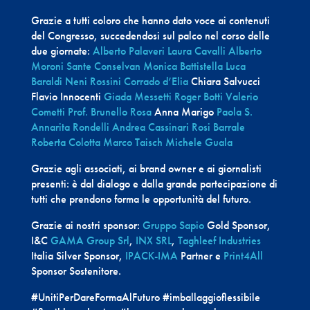
Grazie a tutti coloro che hanno dato voce ai contenuti
del Congresso, succedendosi sul palco nel corso delle
due giornate:
Alberto Palaveri
Laura Cavalli
Alberto
Moroni
Sante Conselvan
Monica Battistella
Luca
Baraldi
Neni Rossini
Corrado d’Elia
Chiara Salvucci
Flavio Innocenti
Giada Messetti
Roger Botti
Valerio
Cometti
Prof. Brunello Rosa
Anna Marigo
Paola S.
Annarita Rondelli
Andrea Cassinari
Rosi Barrale
Roberta Colotta
Marco Taisch
Michele Guala
Grazie agli associati, ai brand owner e ai giornalisti
presenti: è dal dialogo e dalla grande partecipazione di
tutti che prendono forma le opportunità del futuro.
Grazie ai nostri sponsor:
Gruppo Sapio
Gold Sponsor,
I&C
GAMA Group Srl
,
INX SRL
,
Taghleef Industries
Italia Silver Sponsor,
IPACK-IMA
Partner e
Print4All
Sponsor Sostenitore.
#UnitiPerDareFormaAlFuturo #imballaggioflessibile