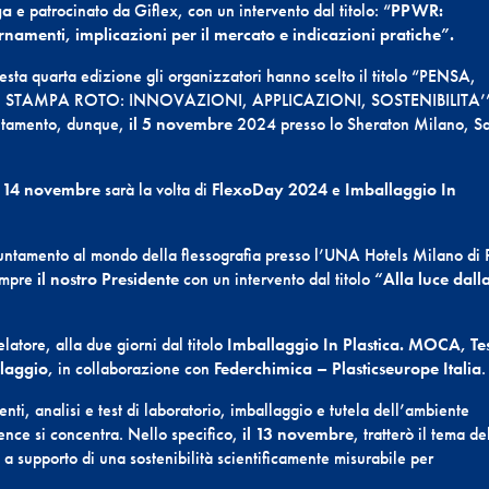
ga
e patrocinato da Giflex, con un intervento dal titolo: “
PPWR:
namenti, implicazioni per il mercato e indicazioni pratiche”.
esta quarta edizione gli organizzatori hanno scelto il titolo “PENSA,
 STAMPA ROTO: INNOVAZIONI, APPLICAZIONI, SOSTENIBILITA’
tamento, dunque,
il 5 novembre
2024 presso lo Sheraton Milano, S
e 14 novembre
sarà la volta di
FlexoDay 2024
e
Imballaggio In
untamento al mondo della flessografia presso l’UNA Hotels Milano di 
empre
il nostro Presidente
con un intervento dal titolo
“Alla luce dall
latore, alla due giorni dal titolo
Imballaggio In Plastica. MOCA, Te
allaggio,
in collaborazione con
Federchimica – Plasticseurope Italia
.
enti, analisi e test di laboratorio, imballaggio e tutela dell’ambiente
erence si concentra. Nello specifico,
il 13 novembre
, tratterò il tema de
a supporto di una sostenibilità scientificamente misurabile per