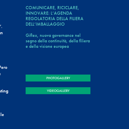
COMUNICARE, RICICLARE,
INNOVARE: L’AGENDA
REGOLATORIA DELLA FILIERA
DELL’IMBALLAGGIO
”.
an
Giflex, nuova governance nel
segno della continuità, della filiera
e della visione europea
Pero
a
PHOTOGALLERY
sting
VIDEOGALLERY
lle