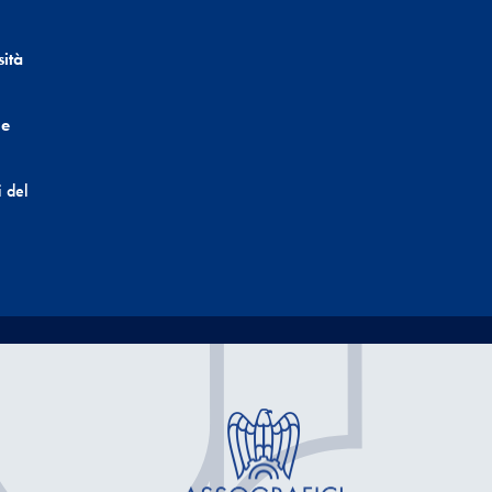
sità
ne
i del