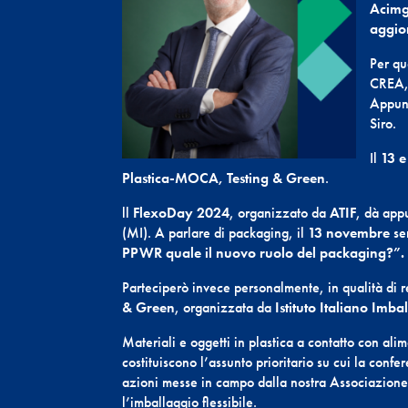
Acim
aggior
Per qu
CREA,
Appun
Siro.
Il
13 
Plastica-MOCA, Testing & Green
.
ll
FlexoDay 2024
, organizzato da
ATIF
, dà app
(MI). A parlare di packaging, il
13 novembre
s
PPWR quale il nuovo ruolo del packaging?”.
Parteciperò invece personalmente, in qualità di re
& Green
, organizzata da
Istituto Italiano Imb
Materiali e oggetti in plastica a contatto con alim
costituiscono l’assunto prioritario su cui la conf
azioni messe in campo dalla nostra Associazione 
l’imballaggio flessibile.