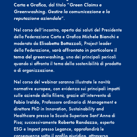
Carta e Grafica,
dal titolo
“
Green Claims e
Greenwashing. Gestire la comunicazione e la
reputazione aziendale
“
.
Nel corso dell’incontro, aperto dai saluti del Presidente
della Federazione Carta e Grafica
Michele Bianchi
e
moderato da
Elisabetta Bottazzoli
, Project leader
della Federazione,
sarà affrontato in particolare il
tema del greenwashing
, uno dei principali pericoli
quando si affronta il tema della sostenibilità di prodotto
o di organizzazione.
Nel corso del webinar saranno illustrate le novità
normative europee, con evidenza sui principali impatti
sulle aziende della filiera, grazie all’intervento di
Fabio Iraldo
, Professore ordinario di Management e
direttore PhD in Innovation, Sustainability and
Healthcare presso la Scuola Superiore Sant’Anna di
Pisa; successivamente
Roberto Randazzo
, esperto
ESG e Impact presso Legance, approfondirà le
conseguenze sotto il profilo giuridico, attraverso