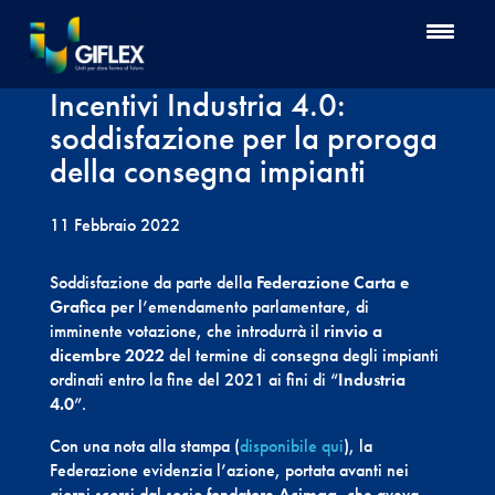
Incentivi Industria 4.0:
soddisfazione per la proroga
della consegna impianti
11 Febbraio 2022
Soddisfazione da parte della
Federazione Carta e
Grafica
per l’emendamento parlamentare, di
imminente votazione, che introdurrà il
rinvio a
dicembre 2022
del termine di consegna degli impianti
ordinati entro la fine del 2021 ai fini di “
Industria
4.0
”.
Con una nota alla stampa (
disponibile qui
), la
Federazione evidenzia l’azione, portata avanti nei
giorni scorsi dal socio fondatore
Acimga
, che aveva