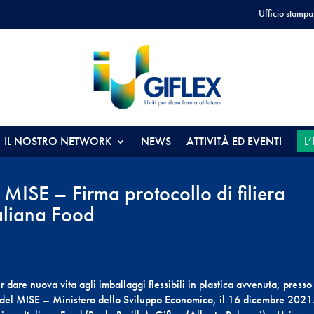
Ufficio stampa
IL NOSTRO NETWORK
NEWS
ATTIVITÀ ED EVENTI
L
ISE – Firma protocollo di filiera
aliana Food
r dare nuova vita agli imballaggi flessibili in plastica avvenuta, presso 
 del MISE – Ministero dello Sviluppo Economico, il 16 dicembre 2021.