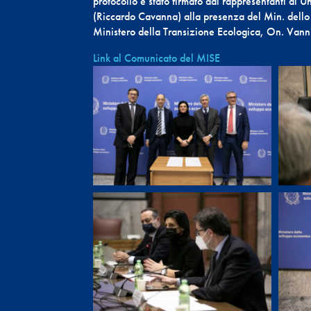
protocollo è stato firmato dai rappresentanti di U
(Riccardo Cavanna) alla presenza del Min. dello 
Ministero della Transizione Ecologica, On. Van
Link al Comunicato del MISE