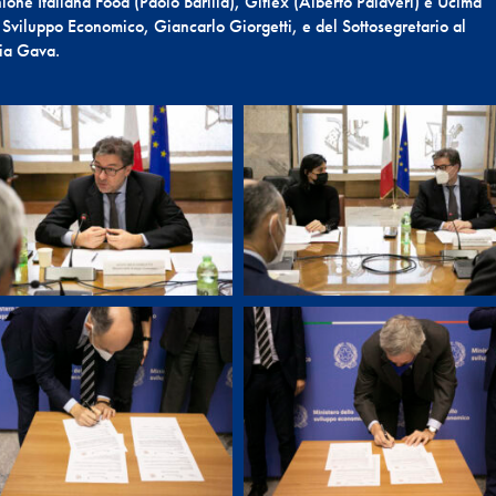
nione Italiana Food (Paolo Barilla), Giflex (Alberto Palaveri) e Ucima
Sviluppo Economico, Giancarlo Giorgetti, e del Sottosegretario al
nia Gava.