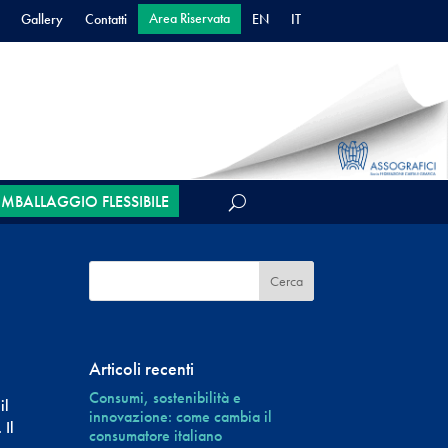
Area Riservata
Gallery
Contatti
EN
IT
’IMBALLAGGIO FLESSIBILE
Articoli recenti
Consumi, sostenibilità e
il
innovazione: come cambia il
 Il
consumatore italiano