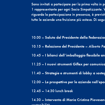
Sono invitati a partecipare per la prima volta in
1 rappresentante per ogni Socio Simpatizzante. V
riguarda la partecipazione in presenza, è previst
tutte le aziende una fruizione più estesa. Di seg
10.00 –
Saluto del Presidente della Federazio
10.15 –
Relazione del Presidente
–
Alberto Pa
10.45 –
I bilanci dell’imballaggio flessibile 
11.25 –
I nuovi strumenti Giflex per comunic
11.40 –
Strategie e strumenti di lobby a sosteg
12.00 –
Le prospettive
per le aziende nell’ep
12.45 – 14:30 lunch break
14.30 –
Intervento di Maria Cristina Piovesa
sostenibilità