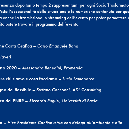
 presenza dopo tanto tempo 2 rappresentanti per ogni Socio Trasformato
ista l’eccezionalità della situazione e le numeriche contenute per qu
a anche la trasmissione in streaming dell’evento per poter permettere 
uito potete trovare il programma dell’evento.
ne Carta Grafica
–
Carlo Emanuele Bona
laveri
anno 2020
–
Alessandra Benedini, Prometeia
are chi siamo e cosa facciamo
–
Lucia Lamonarca
no del flessibile
–
Stefano Consonni, ADL Consulting
oca del
PNRR
–
Riccardo Puglisi, Università di Pavia
na
–
Vice Presidente Confindustria con delega all’ambiente e alla