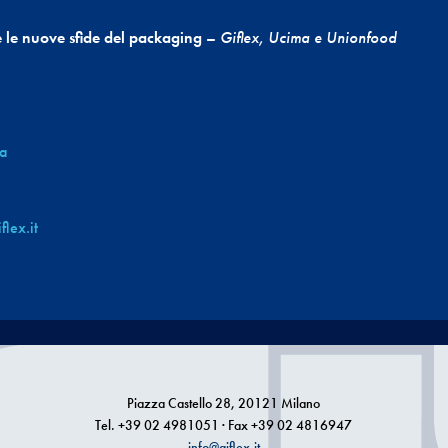
 e le nuove sfide del packaging
–
Giflex, Ucima e Unionfood
ia
flex.it
Piazza Castello 28, 20121 Milano
Tel. +39 02 4981051 · Fax +39 02 4816947
info@giflex.it